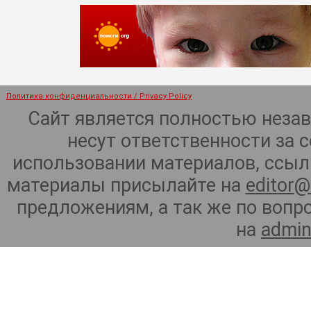
Политика конфиденциальности / Privacy Policy
Сайт является полностью неза
несут ответственности за 
использовании материалов, ссылк
материалы присылайте на
editor@
предложениям, а так же по воп
на
admin