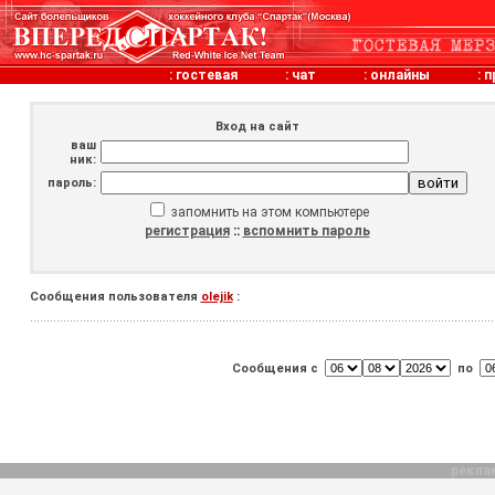
:
гостевая
:
чат
:
онлайны
:
п
Вход на сайт
ваш
ник:
пароль:
запомнить на этом компьютере
регистрация
::
вспомнить пароль
Сообщения пользователя
olejik
:
Сообщения с
по
рекла