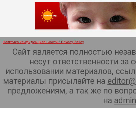
Политика конфиденциальности / Privacy Policy
Сайт является полностью неза
несут ответственности за 
использовании материалов, ссылк
материалы присылайте на
editor@
предложениям, а так же по воп
на
admin