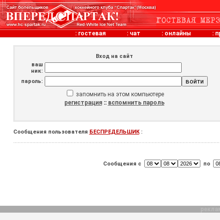
:
гостевая
:
чат
:
онлайны
:
п
Вход на сайт
ваш
ник:
пароль:
запомнить на этом компьютере
регистрация
::
вспомнить пароль
Сообщения пользователя
БЕСПРЕДЕЛЬШИК
:
Сообщения с
по
рекла