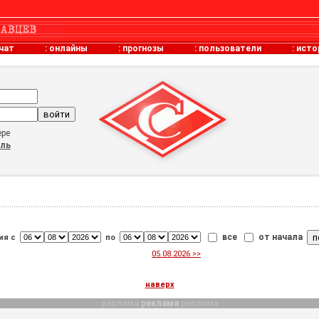
чат
:
онлайны
:
прогнозы
:
пользователи
:
исто
ере
оль
все
от начала
ия с
по
05.08.2026 >>
наверх
реклама
реклама
реклама