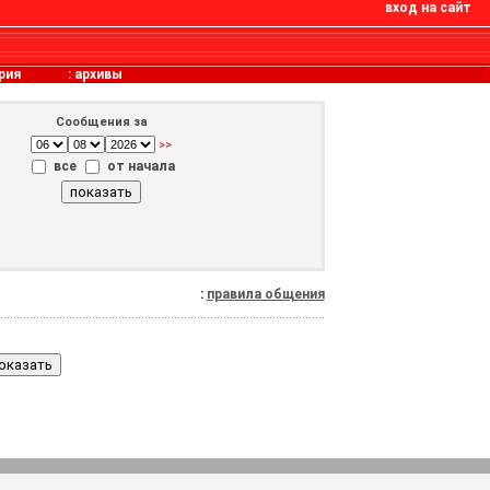
вход на сайт
рия
:
архивы
Сообщения за
>>
все
от начала
:
правила общения