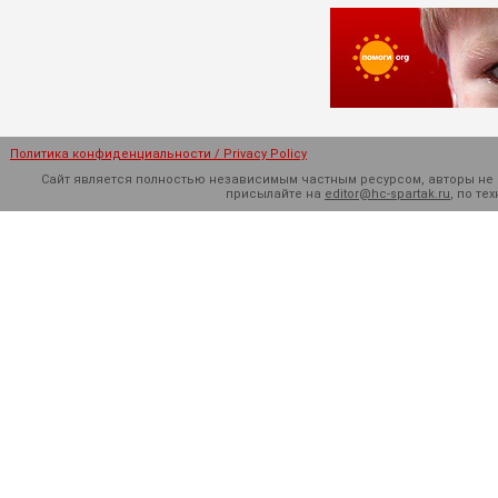
Политика конфиденциальности / Privacy Policy
Сайт является полностью независимым частным ресурсом, авторы не н
присылайте на
editor@hc-spartak.ru
, по т