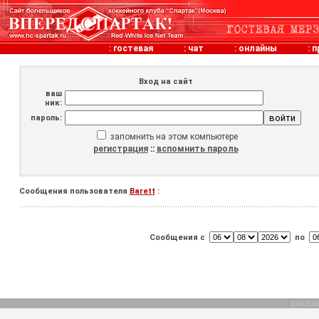
:
гостевая
:
чат
:
онлайны
:
п
Вход на сайт
ваш
ник:
пароль:
запомнить на этом компьютере
регистрация
::
вспомнить пароль
Сообщения пользователя
Barett
:
Сообщения с
по
рекла