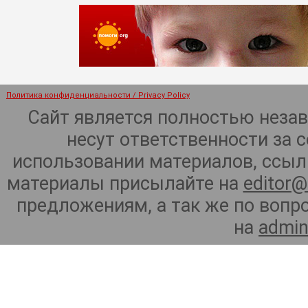
Политика конфиденциальности / Privacy Policy
Сайт является полностью неза
несут ответственности за 
использовании материалов, ссылк
материалы присылайте на
editor@
предложениям, а так же по воп
на
admin