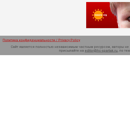
Политика конфиденциальности / Privacy Policy
Сайт является полностью независимым частным ресурсом, авторы не н
присылайте на
editor@hc-spartak.ru
, по т