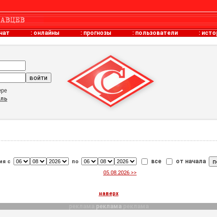
чат
:
онлайны
:
прогнозы
:
пользователи
:
исто
ере
оль
все
от начала
ия с
по
05.08.2026 >>
наверх
реклама
реклама
реклама