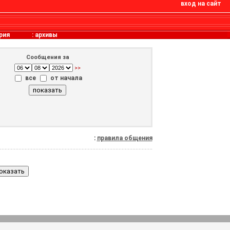
вход на сайт
рия
:
архивы
Сообщения за
>>
все
от начала
:
правила общения