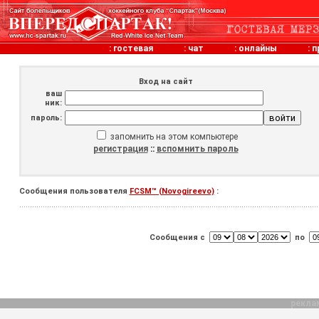
:
гостевая
:
чат
:
онлайны
:
п
Вход на сайт
ваш
ник:
пароль:
запомнить на этом компьютере
регистрация
::
вспомнить пароль
Сообщения пользователя
FCSM™ (Novogireevo)
:
Сообщения с
по
рекла