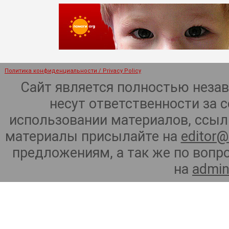
Политика конфиденциальности / Privacy Policy
Сайт является полностью неза
несут ответственности за 
использовании материалов, ссылк
материалы присылайте на
editor@
предложениям, а так же по воп
на
admin