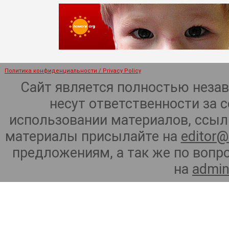
Политика конфиденциальности / Privacy Policy
Сайт является полностью неза
несут ответственности за 
использовании материалов, ссылк
материалы присылайте на
editor@
предложениям, а так же по воп
на
admin