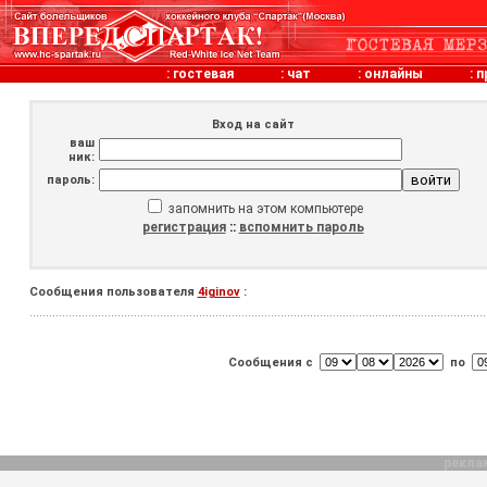
:
гостевая
:
чат
:
онлайны
:
п
Вход на сайт
ваш
ник:
пароль:
запомнить на этом компьютере
регистрация
::
вспомнить пароль
Сообщения пользователя
4iginov
:
Сообщения с
по
рекла