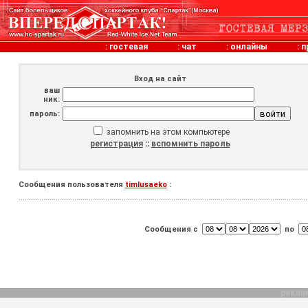
:
гостевая
:
чат
:
онлайны
:
п
Вход на сайт
ваш
ник:
пароль:
запомнить на этом компьютере
регистрация
::
вспомнить пароль
Сообщения пользователя
timlusaeko
:
Сообщения с
по
рекла