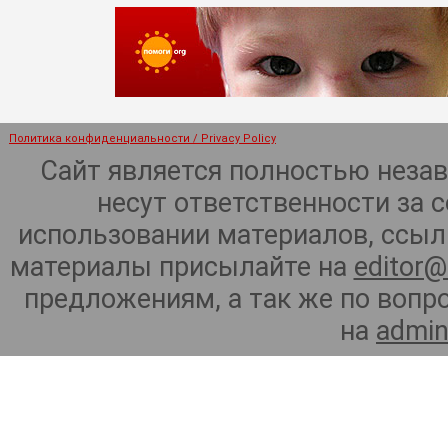
Политика конфиденциальности / Privacy Policy
Сайт является полностью неза
несут ответственности за 
использовании материалов, ссылк
материалы присылайте на
editor@
предложениям, а так же по воп
на
admin