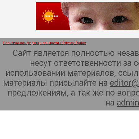
Политика конфиденциальности / Privacy Policy
Сайт является полностью неза
несут ответственности за 
использовании материалов, ссылк
материалы присылайте на
editor@
предложениям, а так же по воп
на
admin