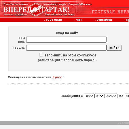
:
гостевая
:
чат
:
онлайны
:
п
Вход на сайт
ваш
ник:
пароль:
запомнить на этом компьютере
регистрация
::
вспомнить пароль
Сообщения пользователя
пупсс
:
Сообщения с
по
рекла