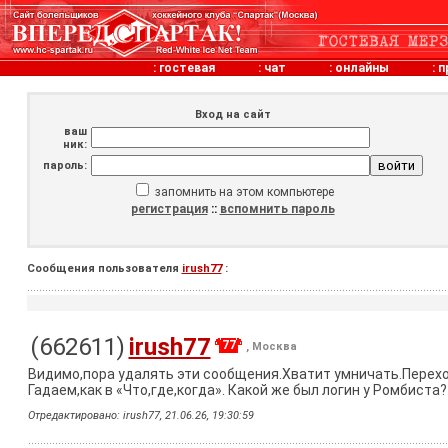
:
гостевая
:
чат
:
онлайны
:
п
Вход на сайт
ваш
ник:
пароль:
запомнить на этом компьютере
регистрация
::
вспомнить пароль
Сообщения пользователя
irush77
:
(662611)
irush77
77
, Москва
Видимо,пора удалять эти сообщения.Хватит умничать.Переход
Гадаем,как в «Что,где,когда». Какой же был логин у Ромбиста? 
Отредактировано: irush77, 21.06.26, 19:30:59