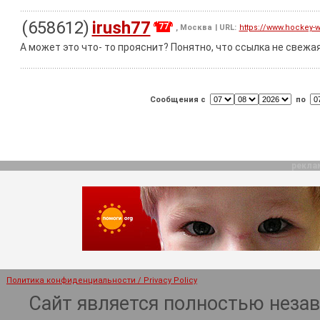
(658612)
irush77
77
, Москва
| URL:
https://www.hockey-wo
А может это что- то прояснит? Понятно, что ссылка не свежая,
Сообщения с
по
рекла
Политика конфиденциальности / Privacy Policy
Сайт является полностью неза