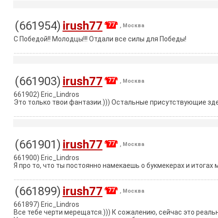
(661954)
irush77
77
, Москва
С Победой!! Молодцы!!! Отдали все силы для Победы!
(661903)
irush77
77
, Москва
661902) Eric_Lindros
Это только твои фантазии.))) Остальные присутствующие здес
(661901)
irush77
77
, Москва
661900) Eric_Lindros
Я про то, что ты постоянно намекаешь о букмекерах и итогах 
(661899)
irush77
77
, Москва
661897) Eric_Lindros
Все тебе черти мерещатся.))) К сожалению, сейчас это реаль