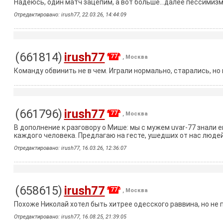
Надеюсь, один матч зацепим, а вот больше…далее пессимизм
Отредактировано: irush77, 22.03.26, 14:44:09
(661814)
irush77
77
, Москва
Команду обвинить не в чем. Играли нормально, старались, но 
(661796)
irush77
77
, Москва
В дополнение к разговору о Мише: мы с мужем uvar-77 знали ег
каждого человека. Предлагаю на гесте, ушедших от нас люде
Отредактировано: irush77, 16.03.26, 12:36:07
(658615)
irush77
77
, Москва
Похоже Николай хотел быть хитрее одесского раввина, но не 
Отредактировано: irush77, 16.08.25, 21:39:05