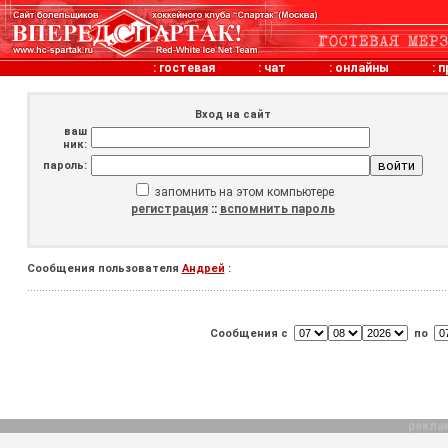
:
гостевая
:
чат
:
онлайны
:
п
Вход на сайт
ваш
ник:
пароль:
запомнить на этом компьютере
регистрация
::
вспомнить пароль
Сообщения пользователя
Андрей
:
Сообщения с
по
рекла