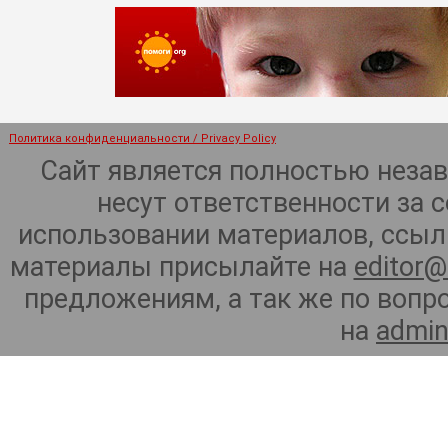
Политика конфиденциальности / Privacy Policy
Сайт является полностью неза
несут ответственности за 
использовании материалов, ссылк
материалы присылайте на
editor@
предложениям, а так же по воп
на
admin