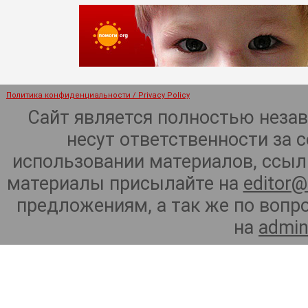
Политика конфиденциальности / Privacy Policy
Сайт является полностью неза
несут ответственности за 
использовании материалов, ссылк
материалы присылайте на
editor@
предложениям, а так же по воп
на
admin