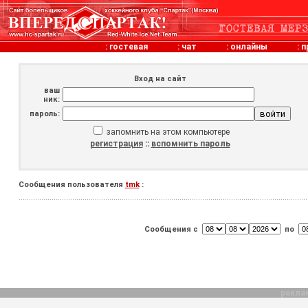
:
гостевая
:
чат
:
онлайны
:
п
Вход на сайт
ваш
ник:
пароль:
запомнить на этом компьютере
регистрация
::
вспомнить пароль
Сообщения пользователя
tmk
:
Сообщения с
по
рекла