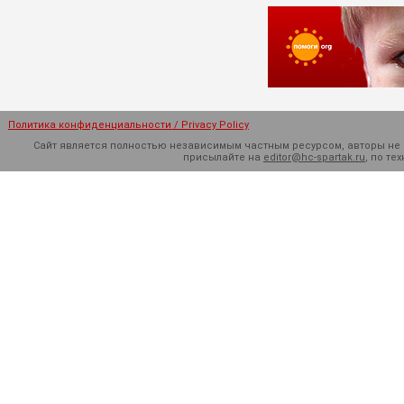
Политика конфиденциальности / Privacy Policy
Сайт является полностью независимым частным ресурсом, авторы не н
присылайте на
editor@hc-spartak.ru
, по т