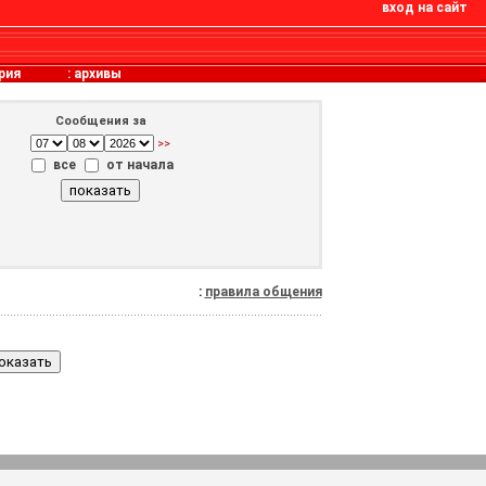
вход на сайт
рия
:
архивы
Сообщения за
>>
все
от начала
:
правила общения