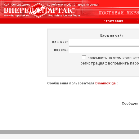
:
гостевая
:
Вход на сайт
ваш ник:
пароль:
запомнить на этом компьют
регистрация
::
вспомнить пар
Сообщения пользователя
DinamoRiga
:
Сообщен