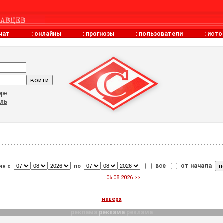
чат
:
онлайны
:
прогнозы
:
пользователи
:
исто
ере
оль
все
от начала
ия с
по
06.08.2026 >>
наверх
реклама
реклама
реклама