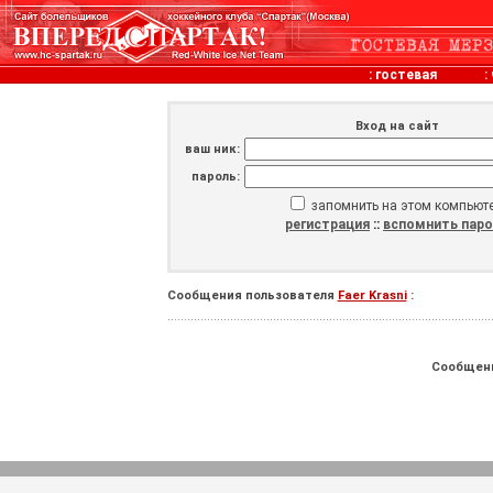
:
гостевая
:
Вход на сайт
ваш ник:
пароль:
запомнить на этом компьют
регистрация
::
вспомнить пар
Сообщения пользователя
Faer Krasni
:
Сообщен