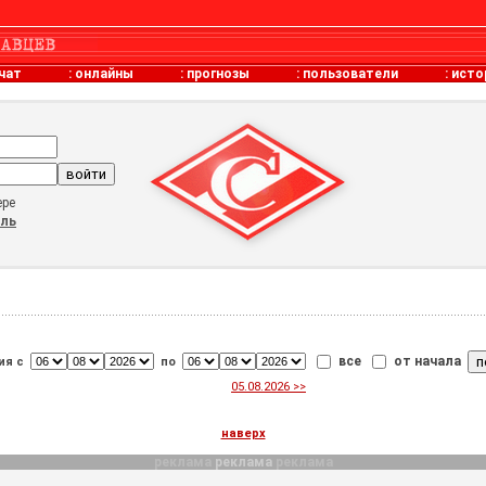
чат
:
онлайны
:
прогнозы
:
пользователи
:
исто
ере
оль
все
от начала
ия с
по
05.08.2026 >>
наверх
реклама
реклама
реклама