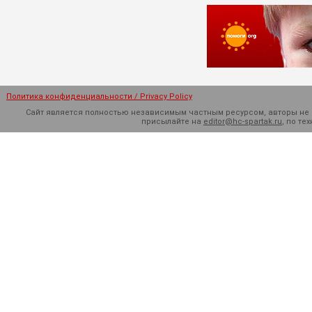
Политика конфиденциальности / Privacy Policy
Сайт является полностью независимым частным ресурсом, авторы не н
присылайте на
editor@hc-spartak.ru
, по т