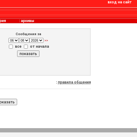
вход на сайт
рия
:
архивы
Сообщения за
>>
все
от начала
:
правила общения