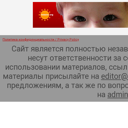
Политика конфиденциальности / Privacy Policy
Сайт является полностью неза
несут ответственности за 
использовании материалов, ссылк
материалы присылайте на
editor@
предложениям, а так же по воп
на
admin