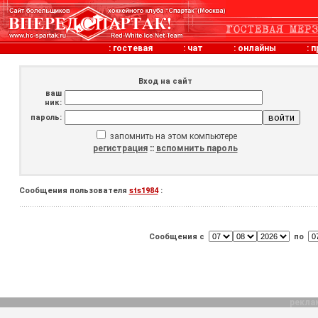
:
гостевая
:
чат
:
онлайны
:
п
Вход на сайт
ваш
ник:
пароль:
запомнить на этом компьютере
регистрация
::
вспомнить пароль
Сообщения пользователя
sts1984
:
Сообщения с
по
рекла