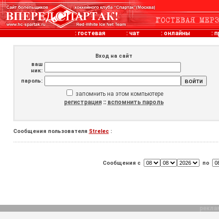
:
гостевая
:
чат
:
онлайны
:
п
Вход на сайт
ваш
ник:
пароль:
запомнить на этом компьютере
регистрация
::
вспомнить пароль
Сообщения пользователя
Strelec
:
Сообщения с
по
рекла