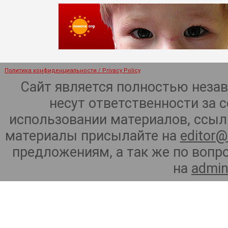
Политика конфиденциальности / Privacy Policy
Сайт является полностью неза
несут ответственности за 
использовании материалов, ссылк
материалы присылайте на
editor@
предложениям, а так же по воп
на
admin