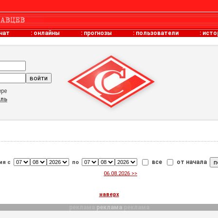
чат
:
онлайны
:
прогнозы
:
пользователи
:
исто
ере
оль
все
от начала
ия с
по
06.08.2026 >>
наверх
реклама
реклама
реклама