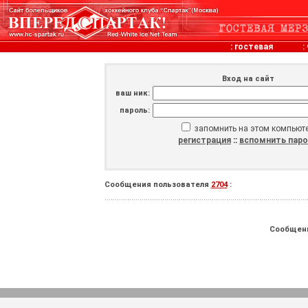
:
гостевая
:
Вход на сайт
ваш ник:
пароль:
запомнить на этом компьют
регистрация
::
вспомнить пар
Сообщения пользователя
2704
:
Сообщен