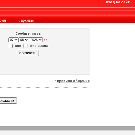
вход на сайт
рия
:
архивы
Сообщения за
>>
все
от начала
:
правила общения