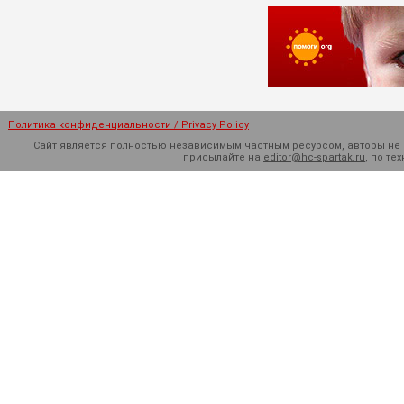
Политика конфиденциальности / Privacy Policy
Сайт является полностью независимым частным ресурсом, авторы не н
присылайте на
editor@hc-spartak.ru
, по т