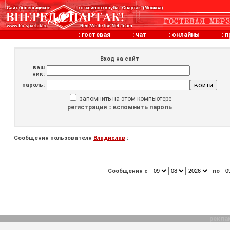
:
гостевая
:
чат
:
онлайны
:
п
Вход на сайт
ваш
ник:
пароль:
запомнить на этом компьютере
регистрация
::
вспомнить пароль
Сообщения пользователя
Владислав
:
Сообщения с
по
рекла