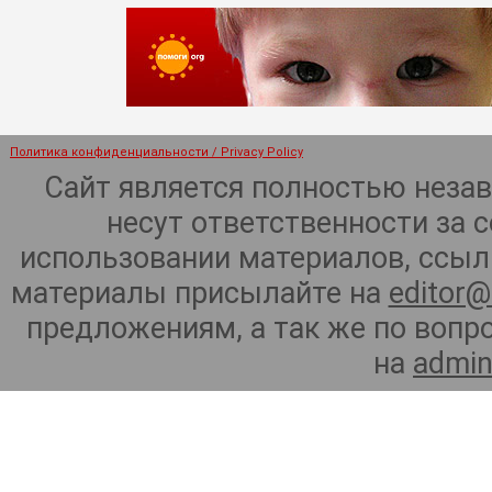
Политика конфиденциальности / Privacy Policy
Сайт является полностью неза
несут ответственности за 
использовании материалов, ссылк
материалы присылайте на
editor@
предложениям, а так же по воп
на
admin