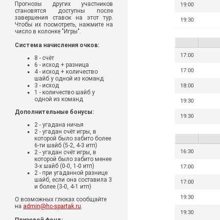
Прогнозы других участников
19:00
становятся доступны после
завершения ставок на этот тур.
19:30
Чтобы их посмотреть, нажмите на
число в колонке "Игры".
Система начисления очков:
17:00
8 - счёт
6 - исход + разница
17:00
4 - исход + количество
шайб у одной из команд
3 - исход
18:00
1 - количество шайб у
одной из команд
19:30
Дополнительные бонусы:
19:30
2 - угадана ничья
2 - угадан счёт игры, в
которой было забито более
6-ти шайб (5-2, 4-3 итп)
16:30
2 - угадан счёт игры, в
которой было забито менее
3-х шайб (0-0, 1-0 итп)
17:00
2 - при угаданной разнице
шайб, если она составила 3
17:00
и более (3-0, 4-1 итп)
19:30
О возможных глюках сообщайте
на
admin@hc-spartak.ru
.
19:30