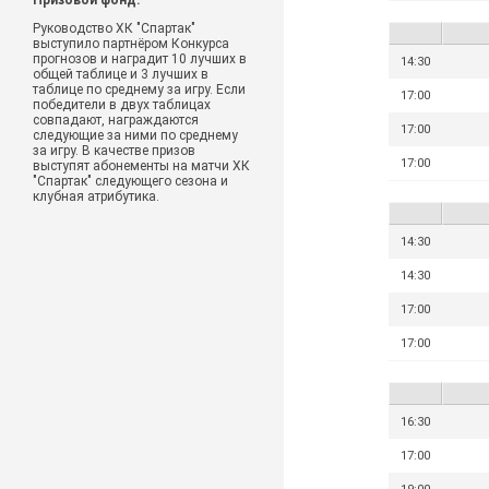
Призовой фонд:
Руководство ХК "Спартак"
выступило партнёром Конкурса
прогнозов и наградит 10 лучших в
14:30
общей таблице и 3 лучших в
таблице по среднему за игру. Если
17:00
победители в двух таблицах
совпадают, награждаются
17:00
следующие за ними по среднему
за игру. В качестве призов
17:00
выступят абонементы на матчи ХК
"Спартак" следующего сезона и
клубная атрибутика.
14:30
14:30
17:00
17:00
16:30
17:00