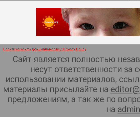
Политика конфиденциальности / Privacy Policy
Сайт является полностью неза
несут ответственности за 
использовании материалов, ссылк
материалы присылайте на
editor@
предложениям, а так же по воп
на
admin