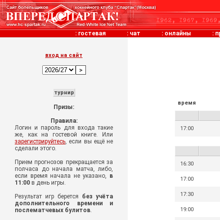
:
гостевая
:
чат
:
онлайны
:
п
вход на сайт
турнир
время
Призы:
Правила:
Логин и пароль для входа такие
17:00
же, как на гостевой книге. Или
зарегистрируйтесь
, если вы ещё не
сделали этого.
Прием прогнозов прекращается за
16:30
полчаса до начала матча, либо,
если время начала не указано,
в
17:00
11:00
в день игры.
17:30
Результат игр берется
без учёта
дополнительного времени и
19:00
послематчевых булитов
.