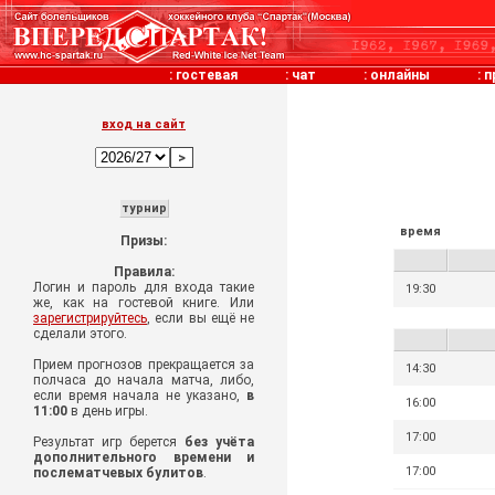
:
гостевая
:
чат
:
онлайны
:
п
вход на сайт
турнир
время
Призы:
Правила:
Логин и пароль для входа такие
19:30
же, как на гостевой книге. Или
зарегистрируйтесь
, если вы ещё не
сделали этого.
Прием прогнозов прекращается за
14:30
полчаса до начала матча, либо,
если время начала не указано,
в
16:00
11:00
в день игры.
17:00
Результат игр берется
без учёта
дополнительного времени и
17:00
послематчевых булитов
.