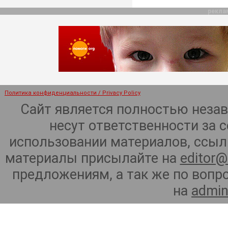
рекла
Политика конфиденциальности / Privacy Policy
Сайт является полностью неза
несут ответственности за 
использовании материалов, ссылк
материалы присылайте на
editor@
предложениям, а так же по воп
на
admin