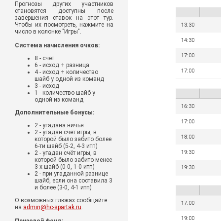
Прогнозы других участников
становятся доступны после
завершения ставок на этот тур.
Чтобы их посмотреть, нажмите на
13:30
число в колонке "Игры".
14:30
Система начисления очков:
17:00
8 - счёт
6 - исход + разница
17:00
4 - исход + количество
шайб у одной из команд
3 - исход
1 - количество шайб у
одной из команд
16:30
Дополнительные бонусы:
17:00
2 - угадана ничья
2 - угадан счёт игры, в
18:00
которой было забито более
6-ти шайб (5-2, 4-3 итп)
19:30
2 - угадан счёт игры, в
которой было забито менее
3-х шайб (0-0, 1-0 итп)
19:30
2 - при угаданной разнице
шайб, если она составила 3
и более (3-0, 4-1 итп)
О возможных глюках сообщайте
17:00
на
admin@hc-spartak.ru
.
19:00