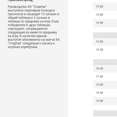
Призовой фонд:
Руководство ХК "Спартак"
19:30
выступило партнёром Конкурса
прогнозов и наградит 10 лучших в
19:30
общей таблице и 3 лучших в
таблице по среднему за игру. Если
19:30
победители в двух таблицах
совпадают, награждаются
следующие за ними по среднему
за игру. В качестве призов
выступят абонементы на матчи ХК
19:30
"Спартак" следующего сезона и
клубная атрибутика.
19:30
16:30
17:00
19:30
19:30
19:30