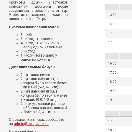
Прогнозы других участников
становятся доступны после
завершения ставок на этот тур.
Чтобы их посмотреть, нажмите на
13:30
число в колонке "Игры".
14:30
Система начисления очков:
17:00
8 - счёт
6 - исход + разница
17:00
4 - исход + количество
шайб у одной из команд
3 - исход
1 - количество шайб у
одной из команд
16:30
Дополнительные бонусы:
17:00
2 - угадана ничья
2 - угадан счёт игры, в
18:00
которой было забито более
6-ти шайб (5-2, 4-3 итп)
19:30
2 - угадан счёт игры, в
которой было забито менее
3-х шайб (0-0, 1-0 итп)
19:30
2 - при угаданной разнице
шайб, если она составила 3
и более (3-0, 4-1 итп)
О возможных глюках сообщайте
17:00
на
admin@hc-spartak.ru
.
19:00