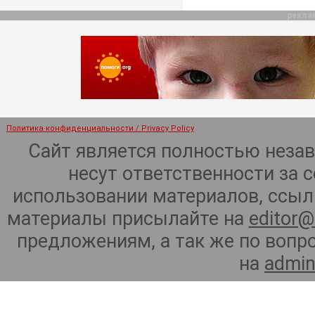
рекла
Политика конфиденциальности / Privacy Policy
Сайт является полностью неза
несут ответственности за 
использовании материалов, ссылк
материалы присылайте на
editor@
предложениям, а так же по воп
на
admin