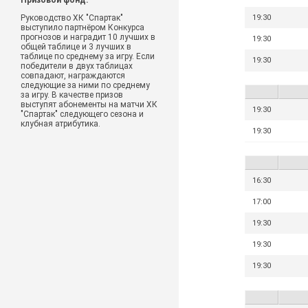
Призовой фонд:
Руководство ХК "Спартак"
19:30
выступило партнёром Конкурса
прогнозов и наградит 10 лучших в
19:30
общей таблице и 3 лучших в
таблице по среднему за игру. Если
19:30
победители в двух таблицах
совпадают, награждаются
следующие за ними по среднему
за игру. В качестве призов
выступят абонементы на матчи ХК
19:30
"Спартак" следующего сезона и
клубная атрибутика.
19:30
16:30
17:00
19:30
19:30
19:30