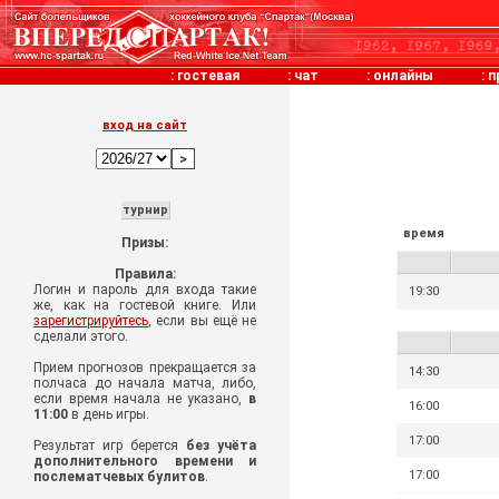
:
гостевая
:
чат
:
онлайны
:
п
вход на сайт
турнир
время
Призы:
Правила:
Логин и пароль для входа такие
19:30
же, как на гостевой книге. Или
зарегистрируйтесь
, если вы ещё не
сделали этого.
Прием прогнозов прекращается за
14:30
полчаса до начала матча, либо,
если время начала не указано,
в
16:00
11:00
в день игры.
17:00
Результат игр берется
без учёта
дополнительного времени и
17:00
послематчевых булитов
.