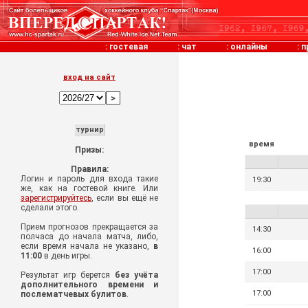
:
гостевая
:
чат
:
онлайны
:
п
вход на сайт
турнир
время
Призы:
Правила:
Логин и пароль для входа такие
19:30
же, как на гостевой книге. Или
зарегистрируйтесь
, если вы ещё не
сделали этого.
Прием прогнозов прекращается за
14:30
полчаса до начала матча, либо,
если время начала не указано,
в
16:00
11:00
в день игры.
17:00
Результат игр берется
без учёта
дополнительного времени и
17:00
послематчевых булитов
.