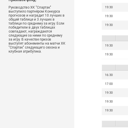
Призовой фонд:
Руководство ХК "Спартак"
19:30
выступило партнёром Конкурса
прогнозов и наградит 10 лучших в
19:30
общей таблице и 3 лучших в
таблице по среднему за игру. Если
19:30
победители в двух таблицах
совпадают, награждаются
следующие за ними по среднему
за игру. В качестве призов
выступят абонементы на матчи ХК
19:30
"Спартак" следующего сезона и
клубная атрибутика.
19:30
16:30
17:00
19:30
19:30
19:30