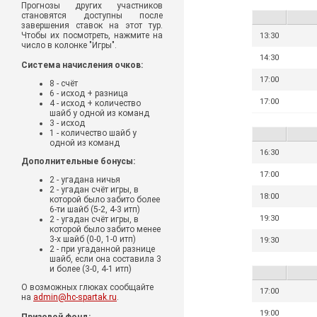
Прогнозы других участников
становятся доступны после
завершения ставок на этот тур.
Чтобы их посмотреть, нажмите на
13:30
число в колонке "Игры".
14:30
Система начисления очков:
17:00
8 - счёт
6 - исход + разница
17:00
4 - исход + количество
шайб у одной из команд
3 - исход
1 - количество шайб у
одной из команд
16:30
Дополнительные бонусы:
17:00
2 - угадана ничья
2 - угадан счёт игры, в
18:00
которой было забито более
6-ти шайб (5-2, 4-3 итп)
19:30
2 - угадан счёт игры, в
которой было забито менее
3-х шайб (0-0, 1-0 итп)
19:30
2 - при угаданной разнице
шайб, если она составила 3
и более (3-0, 4-1 итп)
О возможных глюках сообщайте
17:00
на
admin@hc-spartak.ru
.
19:00