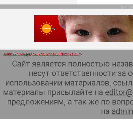
рекла
Политика конфиденциальности / Privacy Policy
Сайт является полностью неза
несут ответственности за 
использовании материалов, ссылк
материалы присылайте на
editor@
предложениям, а так же по воп
на
admin