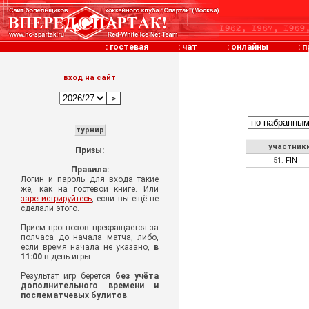
:
гостевая
:
чат
:
онлайны
:
п
вход на сайт
турнир
участник
Призы:
51.
FIN
Правила:
Логин и пароль для входа такие
же, как на гостевой книге. Или
зарегистрируйтесь
, если вы ещё не
сделали этого.
Прием прогнозов прекращается за
полчаса до начала матча, либо,
если время начала не указано,
в
11:00
в день игры.
Результат игр берется
без учёта
дополнительного времени и
послематчевых булитов
.