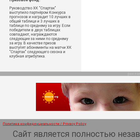
Призовой фонд:
Руководство ХК "Спартак"
выступило партнёром Конкурса
прогнозов и наградит 10 лучших в
общей таблице и 3 лучших в
таблице по среднему за игру. Если
победители в двух таблицах
совпадают, награждаются
следующие за ними по среднему
за игру. В качестве призов
выступят абонементы на матчи ХК
"Спартак" следующего сезона и
клубная атрибутика.
рекла
Политика конфиденциальности / Privacy Policy
Сайт является полностью неза