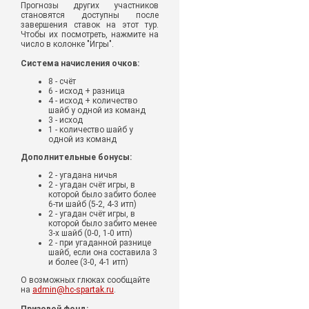
Прогнозы других участников
становятся доступны после
завершения ставок на этот тур.
Чтобы их посмотреть, нажмите на
число в колонке "Игры".
Система начисления очков:
8 - счёт
6 - исход + разница
4 - исход + количество
шайб у одной из команд
3 - исход
1 - количество шайб у
одной из команд
Дополнительные бонусы:
2 - угадана ничья
2 - угадан счёт игры, в
которой было забито более
6-ти шайб (5-2, 4-3 итп)
2 - угадан счёт игры, в
которой было забито менее
3-х шайб (0-0, 1-0 итп)
2 - при угаданной разнице
шайб, если она составила 3
и более (3-0, 4-1 итп)
О возможных глюках сообщайте
на
admin@hc-spartak.ru
.