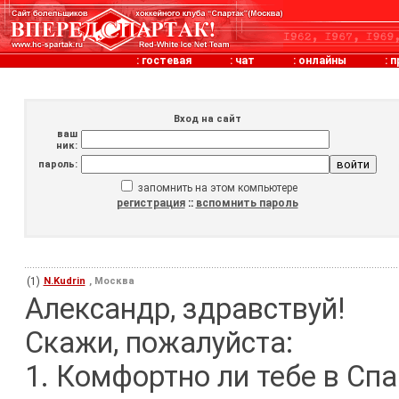
:
гостевая
:
чат
:
онлайны
:
п
Вход на сайт
ваш
ник:
пароль:
запомнить на этом компьютере
регистрация
::
вспомнить пароль
(1)
N.Kudrin
, Москва
Александр, здравствуй!
Скажи, пожалуйста:
1. Комфортно ли тебе в Сп