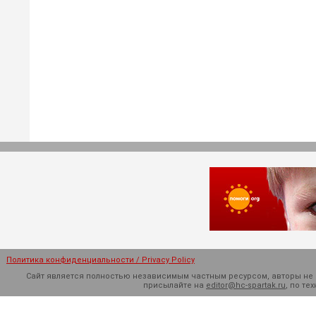
Политика конфиденциальности / Privacy Policy
Сайт является полностью независимым частным ресурсом, авторы не н
присылайте на
editor@hc-spartak.ru
, по т