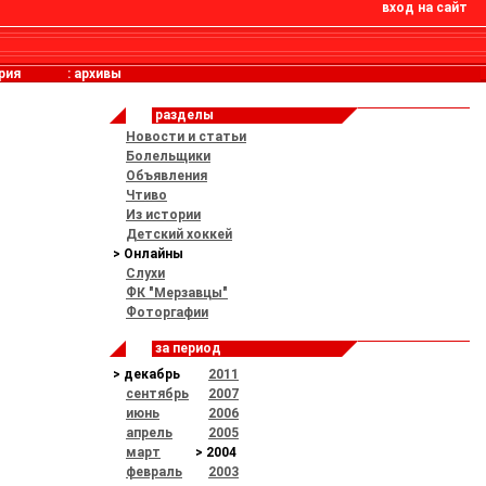
вход на сайт
рия
:
архивы
разделы
Новости и статьи
Болельщики
Объявления
Чтиво
Из истории
Детский хоккей
> Онлайны
Слухи
ФК "Мерзавцы"
Фоторгафии
за период
> декабрь
2011
сентябрь
2007
июнь
2006
апрель
2005
март
> 2004
февраль
2003