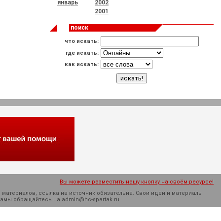
январь
2002
2001
поиск
что искать:
где искать:
как искать:
Вы можете разместить нашу кнопку на своём ресурсе!
 материалов, ссылка на источник обязательна. Cвои идеи и материалы
кламы обращайтесь на
admin@hc-spartak.ru
.