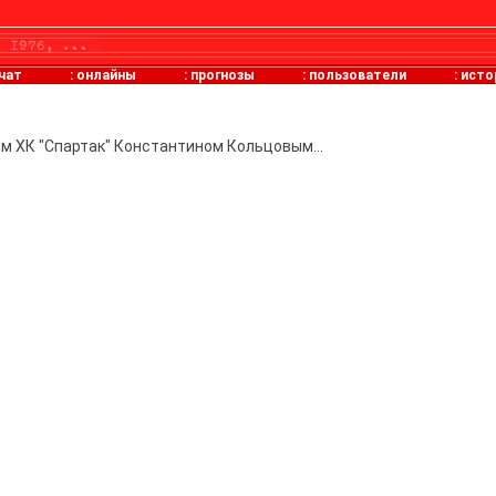
чат
:
онлайны
:
прогнозы
:
пользователи
:
исто
им ХК "Спартак" Константином Кольцовым...