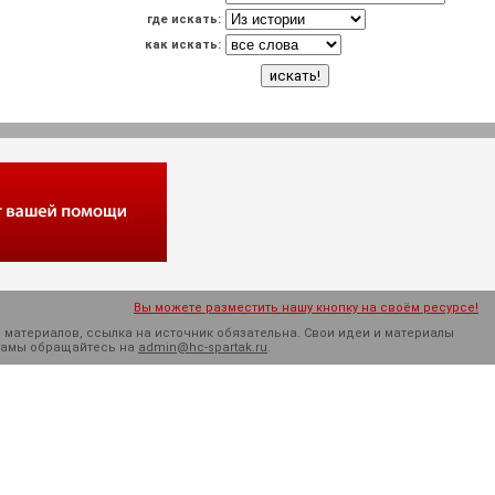
где искать:
как искать:
Вы можете разместить нашу кнопку на своём ресурсе!
 материалов, ссылка на источник обязательна. Cвои идеи и материалы
кламы обращайтесь на
admin@hc-spartak.ru
.