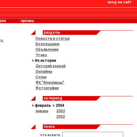
вход на сайт
рия
:
архивы
разделы
Новости и статьи
а,
Болельщики
Объявления
Чтиво
> Из истории
Детский хоккей
Онлайны
Слухи
ФК "Мерзавцы"
Фоторгафии
за период
> февраль
> 2004
январь
2003
2002
поиск
что искать: