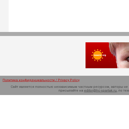
Политика конфиденциальности / Privacy Policy
Сайт является полностью независимым частным ресурсом, авторы не н
присылайте на
editor@hc-spartak.ru
, по т