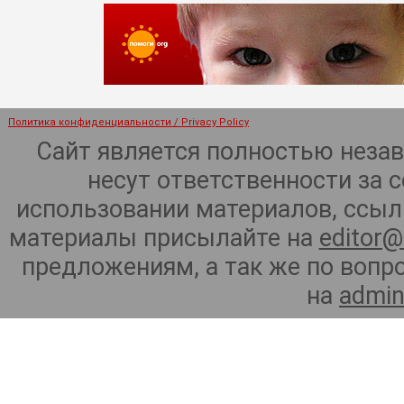
Политика конфиденциальности / Privacy Policy
Сайт является полностью неза
несут ответственности за 
использовании материалов, ссылк
материалы присылайте на
editor@
предложениям, а так же по воп
на
admin