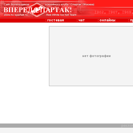
:
гостевая
:
чат
:
онлайны
:
п
нет фотографии
рекла