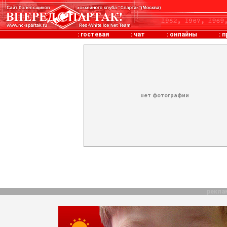
:
гостевая
:
чат
:
онлайны
:
п
нет фотографии
рекла