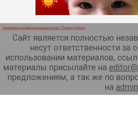
Политика конфиденциальности / Privacy Policy
Сайт является полностью неза
несут ответственности за 
использовании материалов, ссылк
материалы присылайте на
editor@
предложениям, а так же по воп
на
admin