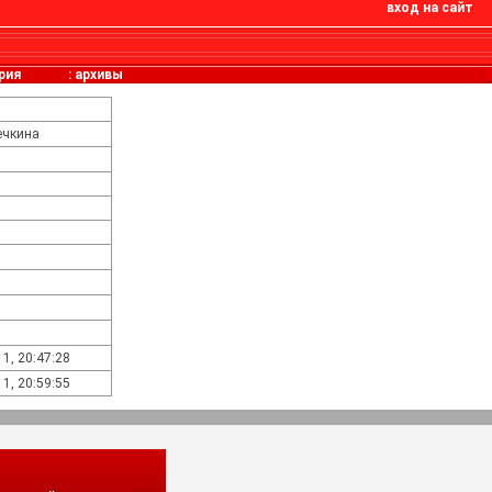
вход на сайт
рия
:
архивы
ечкина
11, 20:47:28
11, 20:59:55