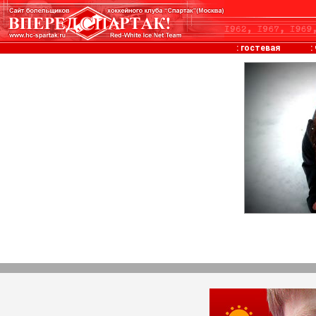
:
гостевая
: