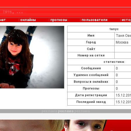
чат
:
онлайны
:
прогнозы
:
пользователи
:
исто
tanyc
Имя
Таня Ов
Город
Москва
Сайт
Номер на сетке
статистика:
Cообщения
0
Удалено сообщений
0
Вопросы в онлайнах
0
Прогнозы
0
Дата регистрации
15.12.20
Последний заход
15.12.20
реклама
реклама
реклама