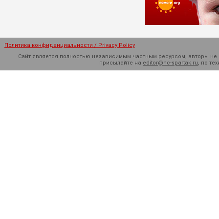
Политика конфиденциальности / Privacy Policy
Сайт является полностью независимым частным ресурсом, авторы не н
присылайте на
editor@hc-spartak.ru
, по т