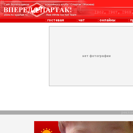
:
гостевая
:
чат
:
онлайны
:
п
нет фотографии
рекла