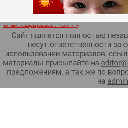
Политика конфиденциальности / Privacy Policy
Сайт является полностью неза
несут ответственности за 
использовании материалов, ссылк
материалы присылайте на
editor@
предложениям, а так же по воп
на
admin