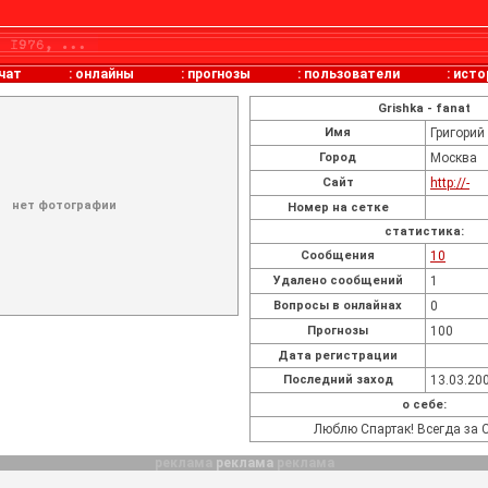
чат
:
онлайны
:
прогнозы
:
пользователи
:
исто
Grishka - fanat
Имя
Григорий
Город
Москва
Сайт
http://-
нет фотографии
Номер на сетке
статистика:
Cообщения
10
Удалено сообщений
1
Вопросы в онлайнах
0
Прогнозы
100
Дата регистрации
Последний заход
13.03.200
о себе:
Люблю Спартак! Всегда за С
реклама
реклама
реклама