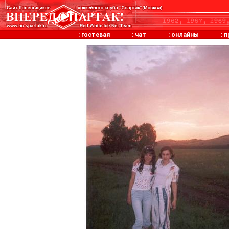
:
гостевая
:
чат
:
онлайны
:
п