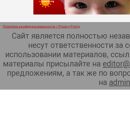
Политика конфиденциальности / Privacy Policy
Сайт является полностью неза
несут ответственности за 
использовании материалов, ссылк
материалы присылайте на
editor@
предложениям, а так же по воп
на
admin