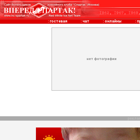
:
гостевая
:
чат
:
онлайны
:
п
нет фотографии
рекла