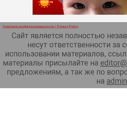
Политика конфиденциальности / Privacy Policy
Сайт является полностью неза
несут ответственности за 
использовании материалов, ссылк
материалы присылайте на
editor@
предложениям, а так же по воп
на
admin