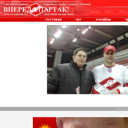
:
гостевая
:
чат
:
онлайны
:
п
рекла