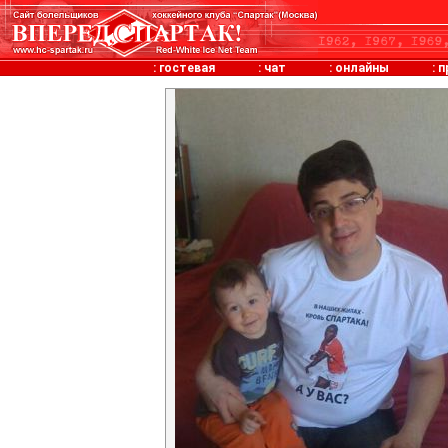
:
гостевая
:
чат
:
онлайны
:
п