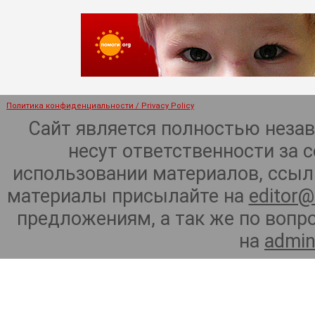
Политика конфиденциальности / Privacy Policy
Сайт является полностью неза
несут ответственности за 
использовании материалов, ссылк
материалы присылайте на
editor@
предложениям, а так же по воп
на
admin