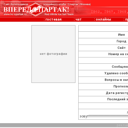
:
гостевая
:
чат
:
онлайны
:
п
Имя
Город
Сайт
нет фотографии
Номер на с
Cообщен
Удалено соо
Вопросы в он
Прогноз
Дата регист
Последний 
зовут!!!!!!!!!!!!!!!!!!!!!!!!!!!!!!!!!!!!!!!!!!!!!!!!!
рекла