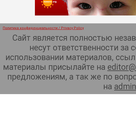
Политика конфиденциальности / Privacy Policy
Сайт является полностью неза
несут ответственности за 
использовании материалов, ссылк
материалы присылайте на
editor@
предложениям, а так же по воп
на
admin