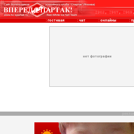
:
гостевая
:
чат
:
онлайны
:
п
нет фотографии
рекла