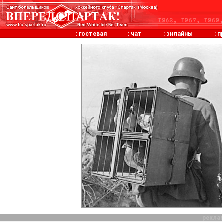
:
гостевая
:
чат
:
онлайны
:
п
рекла