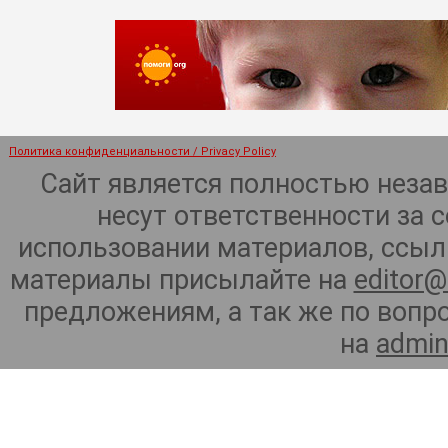
Политика конфиденциальности / Privacy Policy
Сайт является полностью неза
несут ответственности за 
использовании материалов, ссылк
материалы присылайте на
editor@
предложениям, а так же по воп
на
admin