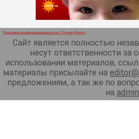
Политика конфиденциальности / Privacy Policy
Сайт является полностью неза
несут ответственности за 
использовании материалов, ссылк
материалы присылайте на
editor@
предложениям, а так же по воп
на
admin