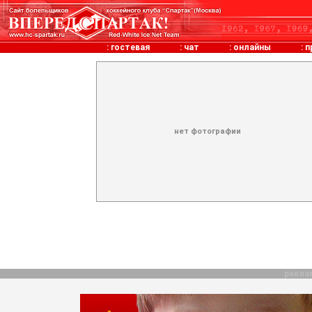
:
гостевая
:
чат
:
онлайны
:
п
нет фотографии
рекла