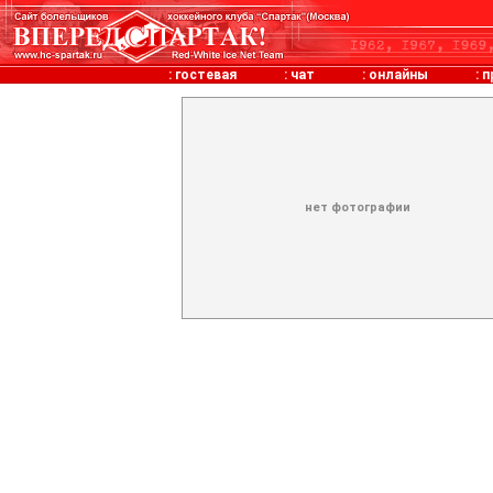
:
гостевая
:
чат
:
онлайны
:
п
нет фотографии