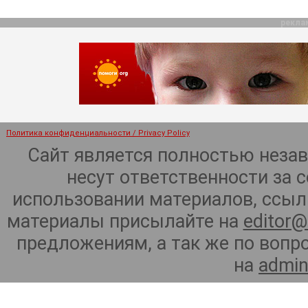
рекла
Политика конфиденциальности / Privacy Policy
Сайт является полностью неза
несут ответственности за 
использовании материалов, ссылк
материалы присылайте на
editor@
предложениям, а так же по воп
на
admin