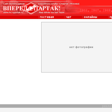
:
гостевая
:
чат
:
онлайны
:
п
нет фотографии
рекла