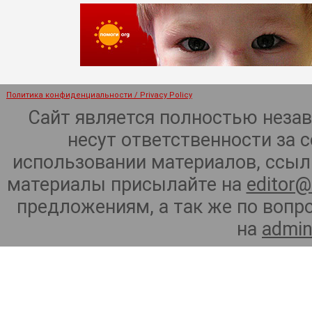
Политика конфиденциальности / Privacy Policy
Сайт является полностью неза
несут ответственности за 
использовании материалов, ссылк
материалы присылайте на
editor@
предложениям, а так же по воп
на
admin