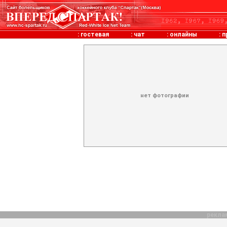
:
гостевая
:
чат
:
онлайны
:
п
нет фотографии
рекла