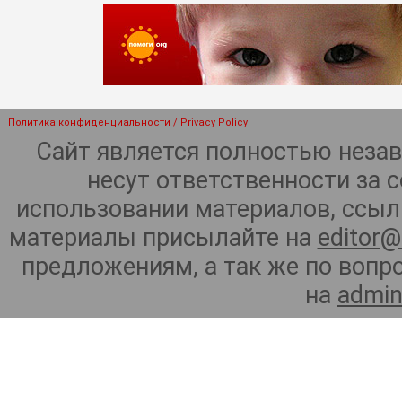
Политика конфиденциальности / Privacy Policy
Сайт является полностью неза
несут ответственности за 
использовании материалов, ссылк
материалы присылайте на
editor@
предложениям, а так же по воп
на
admin