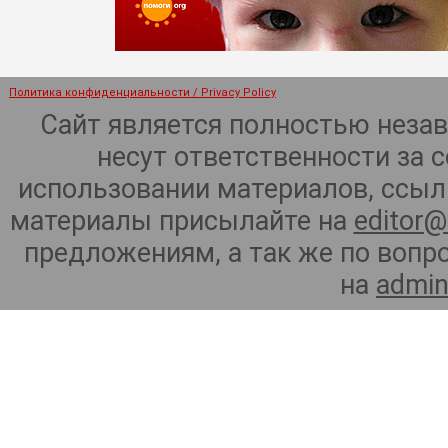
Политика конфиденциальности / Privacy Policy
Сайт является полностью неза
несут ответственности за 
использовании материалов, ссылк
материалы присылайте на
editor@
предложениям, а так же по воп
на
admin