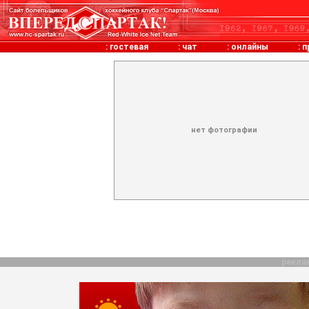
:
гостевая
:
чат
:
онлайны
:
п
нет фотографии
рекла