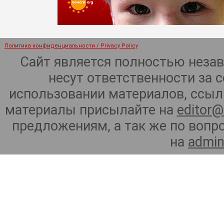
Политика конфиденциальности / Privacy Policy
Сайт является полностью неза
несут ответственности за 
использовании материалов, ссылк
материалы присылайте на
editor@
предложениям, а так же по воп
на
admin