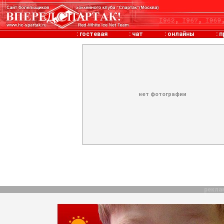
:
гостевая
:
чат
:
онлайны
:
п
нет фотографии
рекла