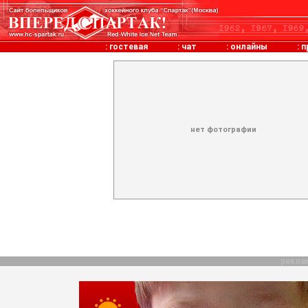
:
гостевая
:
чат
:
онлайны
:
п
нет фотографии
рекла