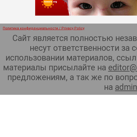
Политика конфиденциальности / Privacy Policy
Сайт является полностью неза
несут ответственности за 
использовании материалов, ссылк
материалы присылайте на
editor@
предложениям, а так же по воп
на
admin