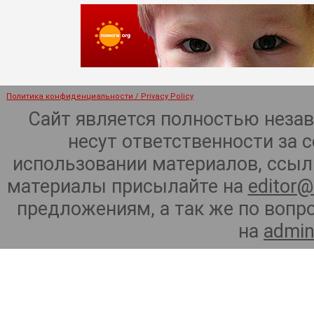
Политика конфиденциальности / Privacy Policy
Сайт является полностью неза
несут ответственности за 
использовании материалов, ссылк
материалы присылайте на
editor@
предложениям, а так же по воп
на
admin