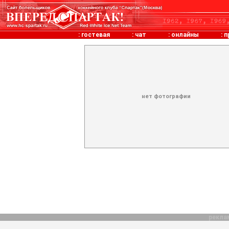
:
гостевая
:
чат
:
онлайны
:
п
нет фотографии
рекла