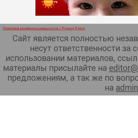
Политика конфиденциальности / Privacy Policy
Сайт является полностью неза
несут ответственности за 
использовании материалов, ссылк
материалы присылайте на
editor@
предложениям, а так же по воп
на
admin