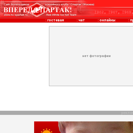
:
гостевая
:
чат
:
онлайны
:
п
нет фотографии
рекла