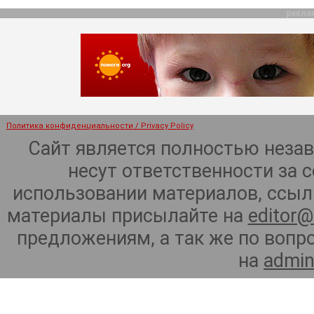
рекла
Политика конфиденциальности / Privacy Policy
Сайт является полностью неза
несут ответственности за 
использовании материалов, ссылк
материалы присылайте на
editor@
предложениям, а так же по воп
на
admin