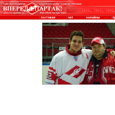
:
гостевая
:
чат
:
онлайны
:
п