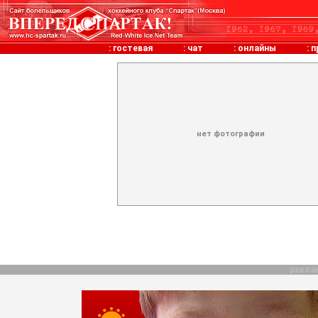
:
гостевая
:
чат
:
онлайны
:
п
нет фотографии
рекла