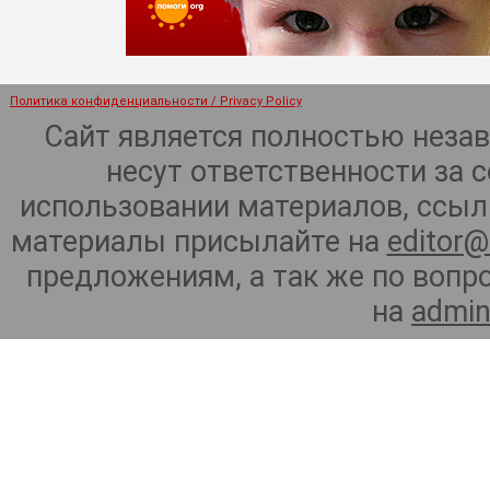
Политика конфиденциальности / Privacy Policy
Сайт является полностью неза
несут ответственности за 
использовании материалов, ссылк
материалы присылайте на
editor@
предложениям, а так же по воп
на
admin